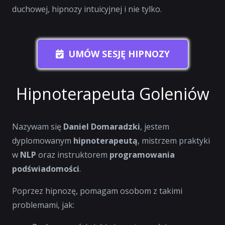
duchowej, hipnozy intuicyjnej i nie tylko.
UMÓW SESJĘ HIPNOZY
Hipnoterapeuta Goleniów
Nazywam się
Daniel Domaradzki
, jestem
dyplomowanym
hipnoterapeutą
, mistrzem praktyki
w
NLP
oraz instruktorem
programowania
podświadomości
.
Poprzez hipnozę, pomagam osobom z takimi
problemami, jak: