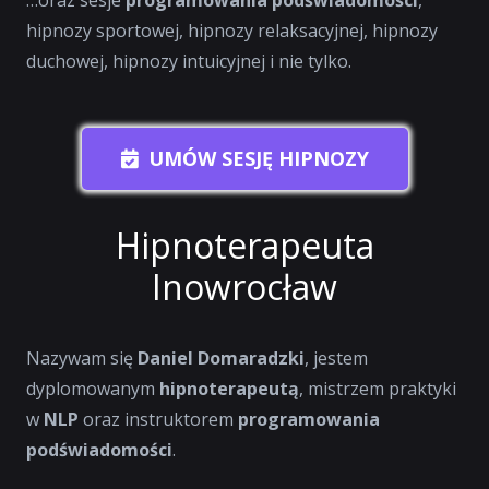
…oraz sesje
programowania podświadomości
,
hipnozy sportowej, hipnozy relaksacyjnej, hipnozy
duchowej, hipnozy intuicyjnej i nie tylko.
UMÓW SESJĘ HIPNOZY
Hipnoterapeuta
Inowrocław
Nazywam się
Daniel Domaradzki
, jestem
dyplomowanym
hipnoterapeutą
, mistrzem praktyki
w
NLP
oraz instruktorem
programowania
podświadomości
.