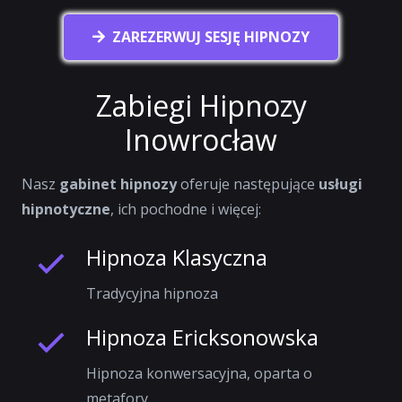
ZAREZERWUJ SESJĘ HIPNOZY
Zabiegi Hipnozy
Inowrocław
Nasz
gabinet hipnozy
oferuje następujące
usługi
hipnotyczne
, ich pochodne i więcej:
Hipnoza Klasyczna
Tradycyjna hipnoza
Hipnoza Ericksonowska
Hipnoza konwersacyjna, oparta o
metafory