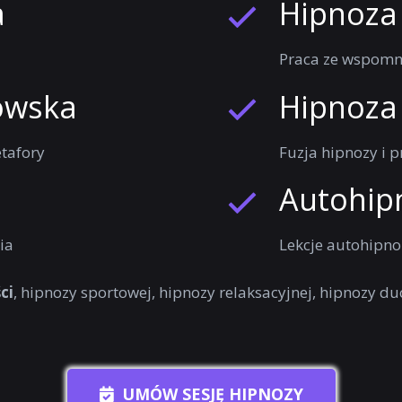
a
Hipnoza
Praca ze wspomni
owska
Hipnoza
tafory
Fuzja hipnozy i 
Autohip
ia
Lekcje autohipno
ci
, hipnozy sportowej, hipnozy relaksacyjnej, hipnozy duc
UMÓW SESJĘ HIPNOZY