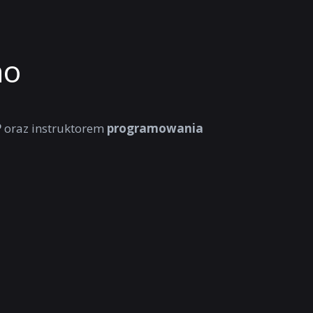
no
P
oraz instruktorem
programowania