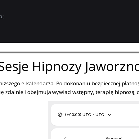
a;
Sesje Hipnozy Jaworzn
oniższego e-kalendarza. Po dokonaniu bezpiecznej płatnoś
 zdalnie i obejmują wywiad wstępny, terapię hipnozą, ora