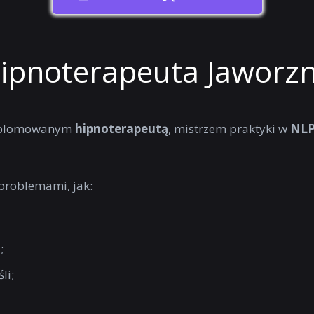
ipnoterapeuta Jaworz
dyplomowanym
hipnoterapeutą
, mistrzem praktyki w
NL
problemami, jak:
;
li;