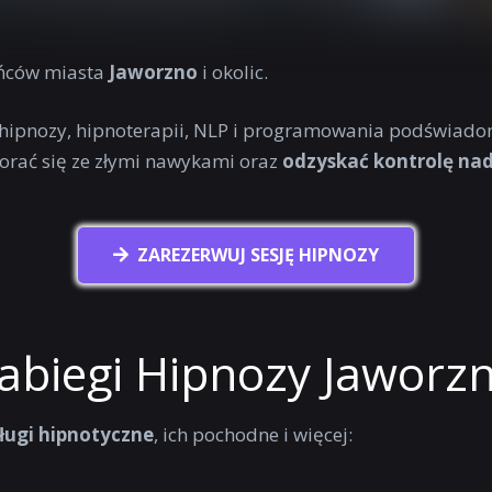
ńców miasta
Jaworzno
i okolic.
 hipnozy, hipnoterapii, NLP i programowania podświado
orać się ze złymi nawykami oraz
odzyskać kontrolę n
ZAREZERWUJ SESJĘ HIPNOZY
abiegi Hipnozy Jaworz
ługi hipnotyczne
, ich pochodne i więcej: