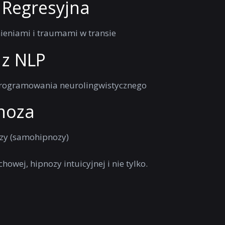
 Regresyjna
eniami i traumami w transie
 z NLP
programowania neurolingwistycznego
noza
zy (samohipnozy)
howej, hipnozy intuicyjnej i nie tylko.