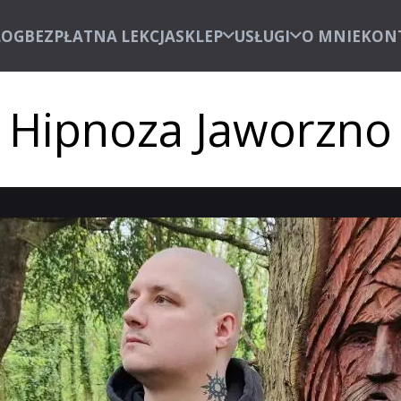
LOG
BEZPŁATNA LEKCJA
SKLEP
USŁUGI
O MNIE
KON
Hipnoza Jaworzno