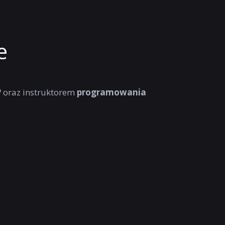
e
P
oraz instruktorem
programowania