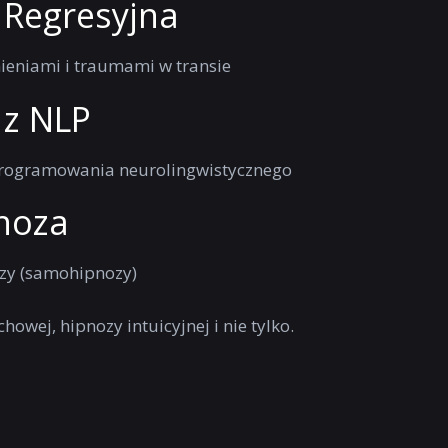
 Regresyjna
eniami i traumami w transie
 z NLP
programowania neurolingwistycznego
noza
zy (samohipnozy)
howej, hipnozy intuicyjnej i nie tylko.