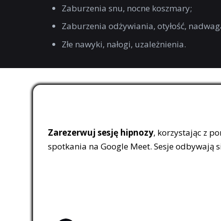
Zaburzenia snu, nocne koszmary;
Zaburzenia odżywiania, otyłość, nadwag
Złe nawyki, nałogi, uzależnienia.
Zarezerwuj sesję hipnozy
, korzystając z p
spotkania na Google Meet. Sesje odbywają się