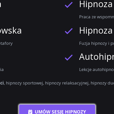
a
Hipnoza
Praca ze wspomni
owska
Hipnoza
tafory
Fuzja hipnozy i 
Autohip
ia
Lekcje autohipno
ci
, hipnozy sportowej, hipnozy relaksacyjnej, hipnozy duc
UMÓW SESJĘ HIPNOZY