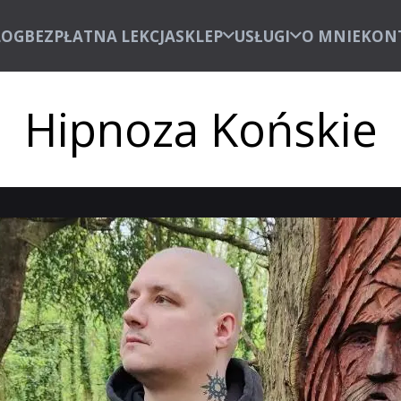
LOG
BEZPŁATNA LEKCJA
SKLEP
USŁUGI
O MNIE
KON
Hipnoza Końskie