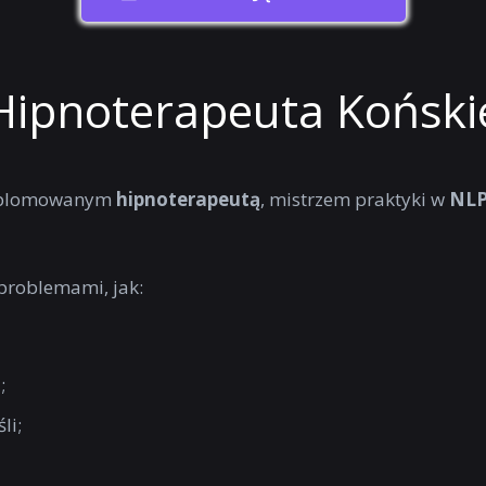
Hipnoterapeuta Koński
dyplomowanym
hipnoterapeutą
, mistrzem praktyki w
NL
problemami, jak:
;
li;