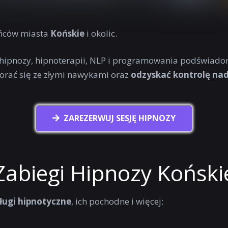
ńców miasta
Końskie
i okolic.
 hipnozy, hipnoterapii, NLP i programowania podświado
orać się ze złymi nawykami oraz
odzyskać kontrolę n
ZAREZERWUJ SESJĘ HIPNOZY
Zabiegi Hipnozy Koński
ługi hipnotyczne
, ich pochodne i więcej: