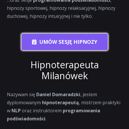
…oraz sesje
programowania podświadomości
,
hipnozy sportowej, hipnozy relaksacyjnej, hipnozy
duchowej, hipnozy intuicyjnej i nie tylko.
UMÓW SESJĘ HIPNOZY
Hipnoterapeuta
Milanówek
Nazywam się
Daniel Domaradzki
, jestem
dyplomowanym
hipnoterapeutą
, mistrzem praktyki
w
NLP
oraz instruktorem
programowania
podświadomości
.