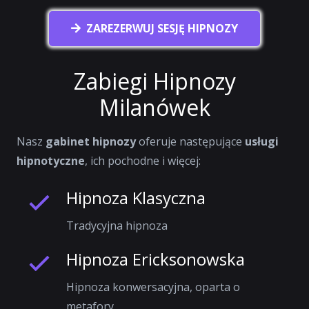
ZAREZERWUJ SESJĘ HIPNOZY
Zabiegi Hipnozy
Milanówek
Nasz
gabinet hipnozy
oferuje następujące
usługi
hipnotyczne
, ich pochodne i więcej:
Hipnoza Klasyczna
Tradycyjna hipnoza
Hipnoza Ericksonowska
Hipnoza konwersacyjna, oparta o
metafory