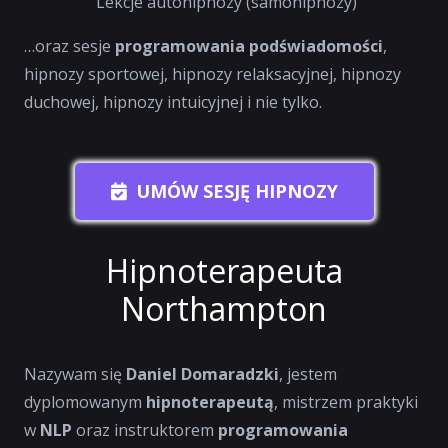
Lekcje autohipnozy (samohipnozy)
…oraz sesje
programowania podświadomości
,
hipnozy sportowej, hipnozy relaksacyjnej, hipnozy
duchowej, hipnozy intuicyjnej i nie tylko.
UMÓW SESJĘ HIPNOZY
Hipnoterapeuta
Northampton
Nazywam się
Daniel Domaradzki
, jestem
dyplomowanym
hipnoterapeutą
, mistrzem praktyki
w
NLP
oraz instruktorem
programowania