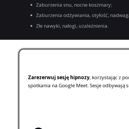
Zaburzenia snu, nocne koszmary;
Zaburzenia odżywiania, otyłość, nadwag
Złe nawyki, nałogi, uzależnienia.
Zarezerwuj sesję hipnozy
, korzystając z p
spotkania na Google Meet. Sesje odbywają się