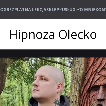
LOG
BEZPŁATNA LEKCJA
SKLEP
USŁUGI
O MNIE
KON
Hipnoza Olecko