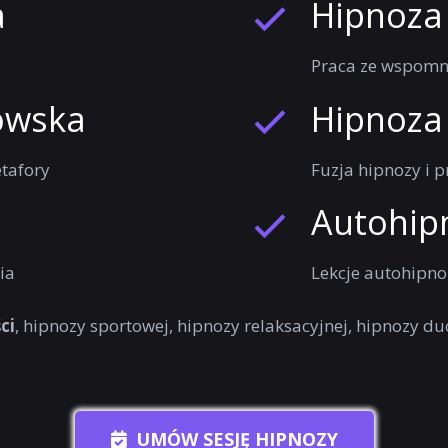
a
Hipnoza
Praca ze wspomni
owska
Hipnoza
tafory
Fuzja hipnozy i 
Autohip
ia
Lekcje autohipno
ci
, hipnozy sportowej, hipnozy relaksacyjnej, hipnozy duc
UMÓW SESJĘ HIPNOZY