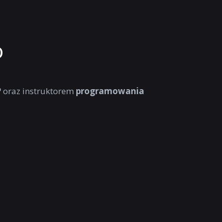
o
P
oraz instruktorem
programowania