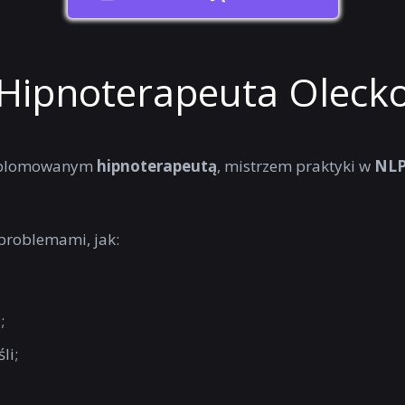
Hipnoterapeuta Oleck
dyplomowanym
hipnoterapeutą
, mistrzem praktyki w
NL
problemami, jak:
;
li;