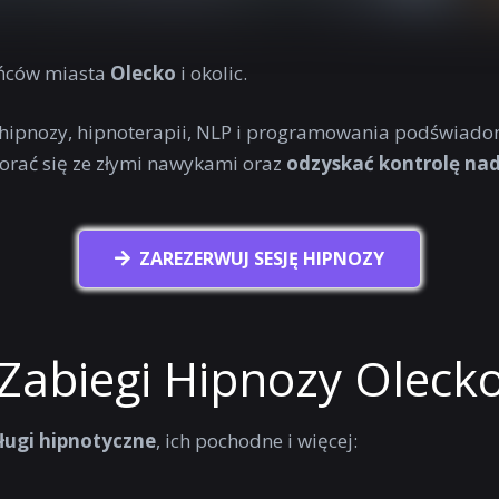
ńców miasta
Olecko
i okolic.
 hipnozy, hipnoterapii, NLP i programowania podświado
orać się ze złymi nawykami oraz
odzyskać kontrolę n
ZAREZERWUJ SESJĘ HIPNOZY
Zabiegi Hipnozy Oleck
ługi hipnotyczne
, ich pochodne i więcej: