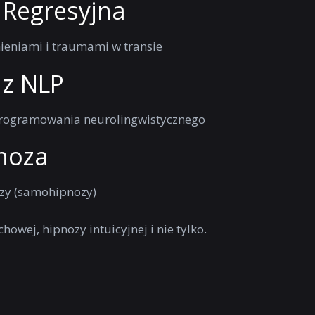
 Regresyjna
eniami i traumami w transie
 z NLP
programowania neurolingwistycznego
noza
zy (samohipnozy)
howej, hipnozy intuicyjnej i nie tylko.