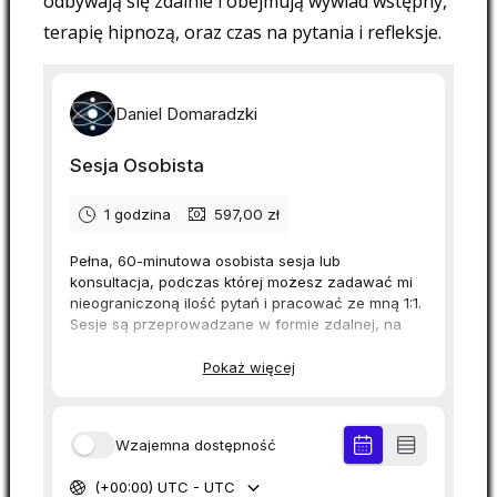
odbywają się zdalnie i obejmują wywiad wstępny,
terapię hipnozą, oraz czas na pytania i refleksje.