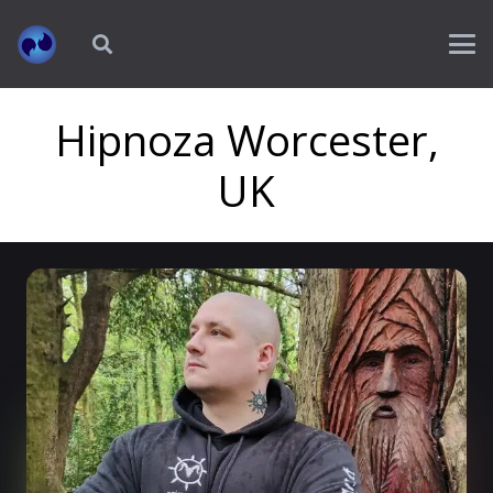
Hipnoza Worcester,
UK