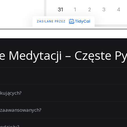
e Medytacji – Częste P
tkujących?
la zaawansowanych?
łodzieży?