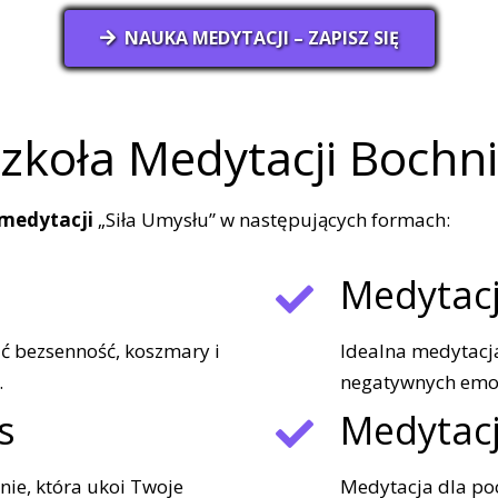
NAUKA MEDYTACJI – ZAPISZ SIĘ
zkoła Medytacji Bochn
 medytacji
„Siła Umysłu” w następujących formach:
Medytacj
ć bezsenność, koszmary i
Idealna medytacja
.
negatywnych emocj
s
Medytac
ie, która ukoi Twoje
Medytacja dla po