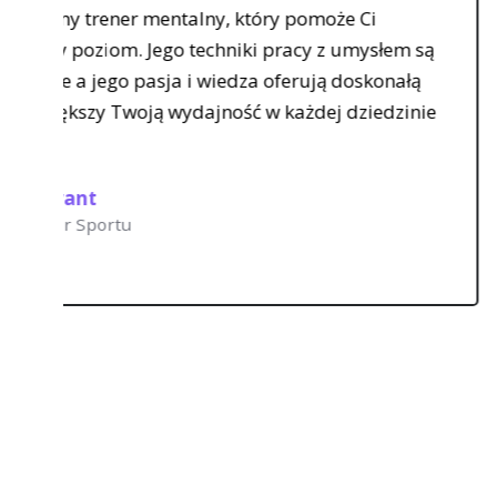
oże Ci
Daniel pokazał mi, jak wyko
z umysłem są
pracować ze sferą mentalną
ą doskonałą
zwiększyć osiągnięcia w bizn
ej dziedzinie
zdecydowanie wyjątkowe – ni
widziałem. Polecam go jako
Paweł Szymków
Przedsiębiorca