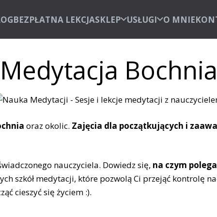
LOG
BEZPŁATNA LEKCJA
SKLEP
USŁUGI
O MNIE
KON
Medytacja Bochni
chnia
oraz okolic.
Zajęcia dla początkujących i zaa
świadczonego nauczyciela. Dowiedz się,
na czym poleg
ych szkół medytacji, które pozwolą Ci przejąć kontrolę 
ć cieszyć się życiem :).