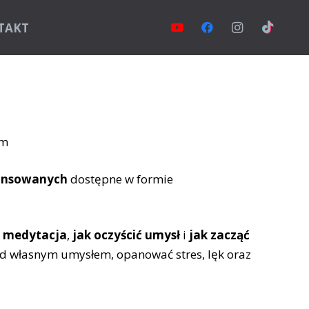
TAKT
a
wansowanych
dostępne w formie
a medytacja
,
jak oczyścić umysł
i
jak zacząć
nad własnym umysłem, opanować stres, lęk oraz