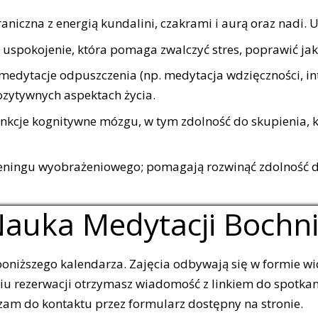
czna z energią kundalini, czakrami i aurą oraz nadi. Uz
uspokojenie, która pomaga zwalczyć stres, poprawić jako
medytacje odpuszczenia (np. medytacja wdzięczności, int
ozytywnych aspektach życia.
nkcje kognitywne mózgu, w tym zdolność do skupienia, k
eningu wyobrażeniowego; pomagają rozwinąć zdolność do
auka Medytacji Bochn
poniższego kalendarza. Zajęcia odbywają się w formie wi
iu rezerwacji otrzymasz wiadomość z linkiem do spotkan
szam do kontaktu przez formularz dostępny na stronie.