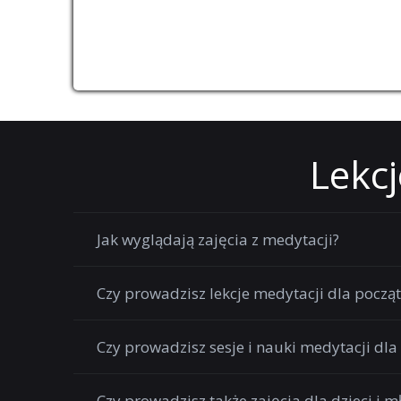
Lekcj
Jak wyglądają zajęcia z medytacji?
Czy prowadzisz lekcje medytacji dla począ
Czy prowadzisz sesje i nauki medytacji d
Czy prowadzisz także zajęcia dla dzieci i m