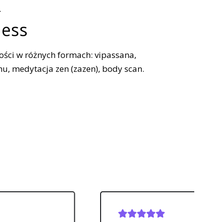
.
ness
ści w różnych formach: vipassana,
, medytacja zen (zazen), body scan.