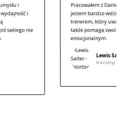
ałem z Danielem przez 6 miesięcy. Jako sportowiec
 bardzo wdzięczny za możliwość współpracy z
m, który uwzględnia nie tylko codzienne życie, ale
pomaga swoim klientom na poziomie mentalnym i
nalnym.
Lewis Salter
9-krotny Rekordzista GB