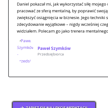
rzystać siłę mojego umysłu i
Pracow
, by poprawić swoją wydajność i
jestem
esie. Jego techniki są
trenere
gdy wcześniej czegoś takiego nie
także 
 trenera mentalnego.
emocjo
ZAPISZ SIĘ NA LEKCJE MEDYTACJI