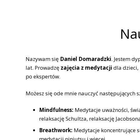
Nau
Nazywam się
Daniel Domaradzki
. Jestem 
lat. Prowadzę
zajęcia z medytacji
dla dzieci
po ekspertów.
Możesz się ode mnie nauczyć następujących szk
Mindfulness:
Medytacje uważności, świa
relaksację Schultza, relaksację Jacobson
Breathwork:
Medytacje koncentrujące s
medytacji ninjutsu i więcej.