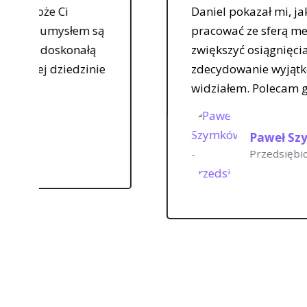
Daniel pokazał mi, jak wykorzystać siłę mo
pracować ze sferą mentalną, by poprawić s
zwiększyć osiągnięcia w biznesie. Jego techn
zdecydowanie wyjątkowe – nigdy wcześniej 
widziałem. Polecam go jako trenera mental
Paweł Szymków
Przedsiębiorca