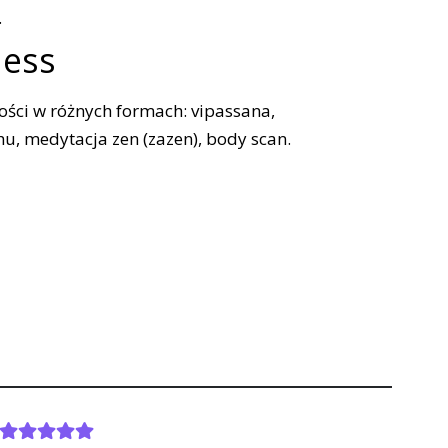
.
ness
ści w różnych formach: vipassana,
, medytacja zen (zazen), body scan.