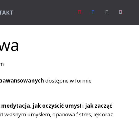
TAKT
owa
i zaawansowanych
dostępne w formie
a medytacja
,
jak oczyścić umysł
i
jak zacząć
nad własnym umysłem, opanować stres, lęk oraz