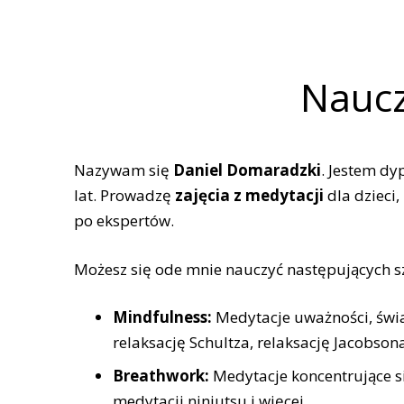
Naucz
Nazywam się
Daniel Domaradzki
. Jestem 
lat. Prowadzę
zajęcia z medytacji
dla dzieci
po ekspertów.
Możesz się ode mnie nauczyć następujących szk
Mindfulness:
Medytacje uważności, świa
relaksację Schultza, relaksację Jacobson
Breathwork:
Medytacje koncentrujące s
medytacji ninjutsu i więcej.