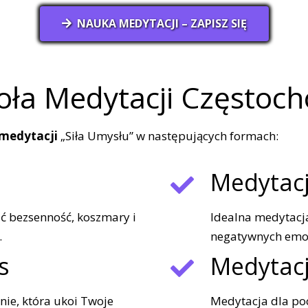
NAUKA MEDYTACJI – ZAPISZ SIĘ
oła Medytacji Częstoc
 medytacji
„Siła Umysłu” w następujących formach:
Medytacj
ć bezsenność, koszmary i
Idealna medytacja
.
negatywnych emocj
s
Medytac
ie, która ukoi Twoje
Medytacja dla po