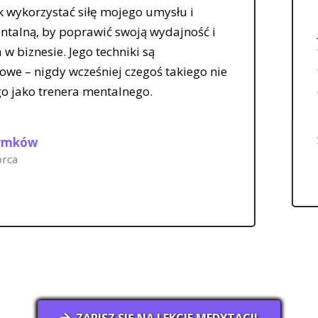
jego umysłu i
Pracowałem z Danielem
woją wydajność i
jestem bardzo wdzięc
iki są
trenerem, który uwzglę
czegoś takiego nie
także pomaga swoim k
nego.
emocjonalnym.
Lewis Salt
9-krotny Re
ZAPISZ SIĘ NA LEKCJE MEDYTACJI