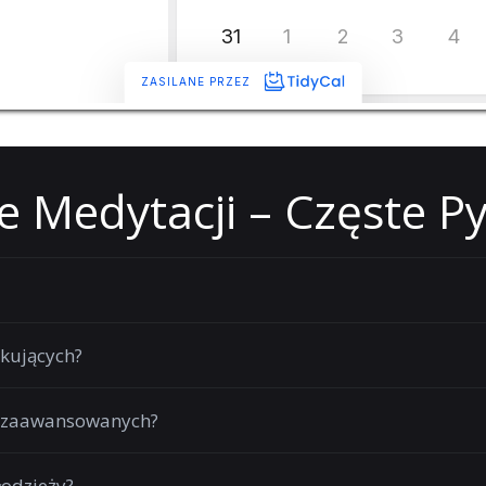
e Medytacji – Częste P
tkujących?
la zaawansowanych?
łodzieży?