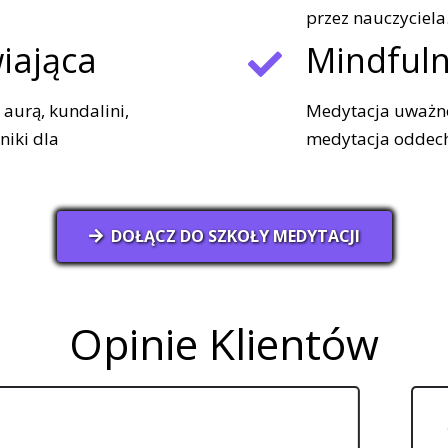
przez nauczyciela
iająca
Mindful
aurą, kundalini,
Medytacja uważno
niki dla
medytacja oddechu
DOŁĄCZ DO SZKOŁY MEDYTACJI
Opinie Klientów