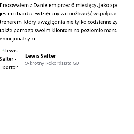
 przez 6 miesięcy. Jako sportowiec
D
zny za możliwość współpracy z
c
dnia nie tylko codzienne życie, ale
t
lientom na poziomie mentalnym i
d
t
er
kordzista GB