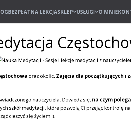
LOG
BEZPŁATNA LEKCJA
SKLEP
USŁUGI
O MNIE
KON
dytacja Częstoch
zęstochowa
oraz okolic.
Zajęcia dla początkujących 
świadczonego nauczyciela. Dowiedz się,
na czym poleg
ych szkół medytacji, które pozwolą Ci przejąć kontrolę 
ć cieszyć się życiem :).