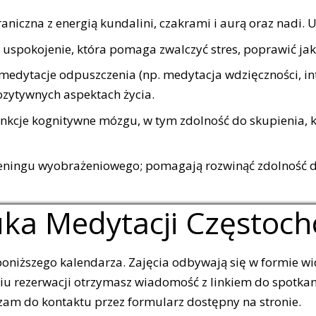
czna z energią kundalini, czakrami i aurą oraz nadi. Uz
uspokojenie, która pomaga zwalczyć stres, poprawić jako
medytacje odpuszczenia (np. medytacja wdzięczności, int
ozytywnych aspektach życia.
nkcje kognitywne mózgu, w tym zdolność do skupienia, k
eningu wyobrażeniowego; pomagają rozwinąć zdolność do
ka Medytacji Częstoc
poniższego kalendarza. Zajęcia odbywają się w formie wi
iu rezerwacji otrzymasz wiadomość z linkiem do spotkan
szam do kontaktu przez formularz dostępny na stronie.