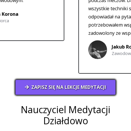
.
podczas meczów. Daniel zaw
wszystkie techniki szczegółow
odpowiadał na pytania, kiedy
potrzebowałem wsparcia. Je
zadowolony ze współpracy.
Jakub Rohnka
Zawodowy Siatkarz
ZAPISZ SIĘ NA LEKCJE MEDYTACJI
Nauczyciel Medytacji
Działdowo