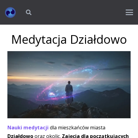
Medytacja Działdowo
Nauki medytacji
dla mieszkańców miasta
Działdowo
oraz okolic.
Zajęcia dla początkujących