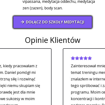
vipassana, medytacja oddechu, medytacja
zen (zazen), body scan.
DOŁĄCZ DO SZKOŁY MEDYTACJI
Opinie Klientów
racowałam z
Zainteresował mnie artykuł D
 pomógł mi
temat treningu mentalnego, 
i rozwinąć
znalazłem w internecie. Zdec
mu skupiam się
tego spróbować i zapisałem s
t dla mnie
programu. Moim celem było 
sy w moim
koncentracji i kontroli emocj