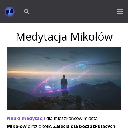
Medytacja Mikołów
Nauki medytacji
dla mieszkańców miasta
Mikołów
oraz okolic.
Zajęcia dla początkujących i