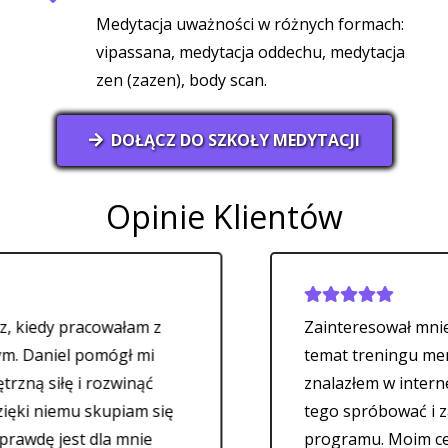
Medytacja uważności w różnych formach:
vipassana, medytacja oddechu, medytacja
zen (zazen), body scan.
DOŁĄCZ DO SZKOŁY MEDYTACJI
Opinie Klientów
racowałam z
Zainteresował mnie artykuł D
 pomógł mi
temat treningu mentalnego, 
i rozwinąć
znalazłem w internecie. Zdec
mu skupiam się
tego spróbować i zapisałem s
t dla mnie
programu. Moim celem było 