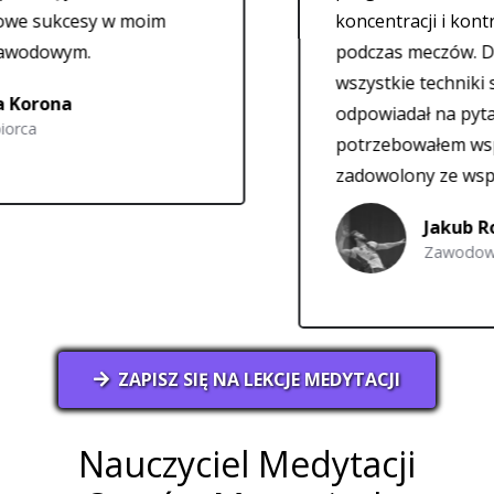
sy w moim
koncentracji i kontroli emocj
.
podczas meczów. Daniel zaw
wszystkie techniki szczegółow
odpowiadał na pytania, kiedy
potrzebowałem wsparcia. Je
zadowolony ze współpracy.
Jakub Rohnka
Zawodowy Siatkarz
ZAPISZ SIĘ NA LEKCJE MEDYTACJI
Nauczyciel Medytacji