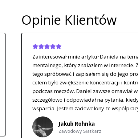
Opinie Klientów
nie artykuł Daniela na temat treningu
óry znalazłem w internecie. Zdecydowałem się
 i zapisałem się do jego programu. Moim
kszenie koncentracji i kontroli emocjonalnej
. Daniel zawsze omawiał wszystkie techniki
odpowiadał na pytania, kiedy potrzebowałem
em zadowolony ze współpracy.
b Rohnka
dowy Siatkarz