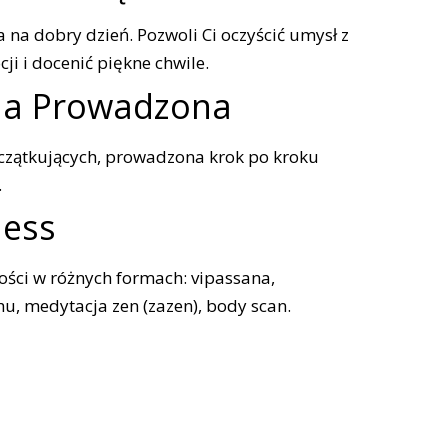
 na dobry dzień. Pozwoli Ci oczyścić umysł z
i i docenić piękne chwile.
ja Prowadzona
czątkujących, prowadzona krok po kroku
.
ness
ści w różnych formach: vipassana,
, medytacja zen (zazen), body scan.