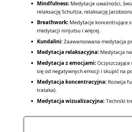
Mindfulness:
Medytacje uważności, świa
relaksację Schultza, relaksację Jacobson
Breathwork:
Medytacje koncentrujące s
medytacji ninjutsu i więcej.
Kundalini:
Zaawansowana medytacja prani
Medytacja relaksacyjna:
Medytacja na 
Medytacja z emocjami:
Oczyszczające 
się od negatywnych emocji i skupić na p
Medytacja koncentracyjna:
Rozwija fu
trataka).
Medytacja wizualizacyjna:
Techniki tr