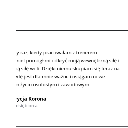
łam z trenerem
Zainteresował m
 moją wewnętrzną siłę i
mentalnego, kt
iemu skupiam się teraz na
tego spróbować
ne i osiągam nowe
celem było zwię
zawodowym.
podczas meczów
szczegółowo i 
wsparcia. Jest
Jaku
Zawo