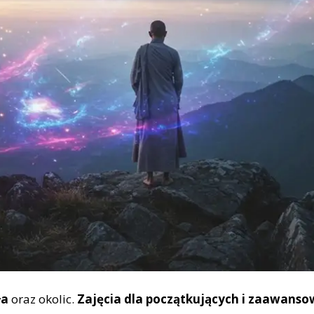
ła
oraz okolic.
Zajęcia dla początkujących i zaawans