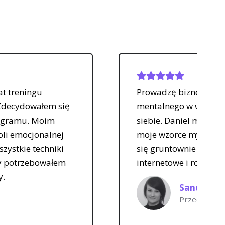
Prowadzę biznes online i potrzebowałam pomocy t
mentalnego w walce z brakiem produktywności i p
siebie. Daniel mocno pomógł mi z mentalem, przeks
moje wzorce myślowe. Po 6 miesiącach współpracy
się gruntownie przemodelować mój system, otworz
internetowe i rozwinąć media społecznościowe.
Sandra Woronko
Przedsiębiorca