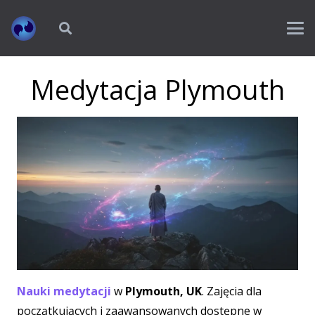
Medytacja Plymouth
Nauki medytacji
w
Plymouth, UK
. Zajęcia dla
początkujących i zaawansowanych dostępne w