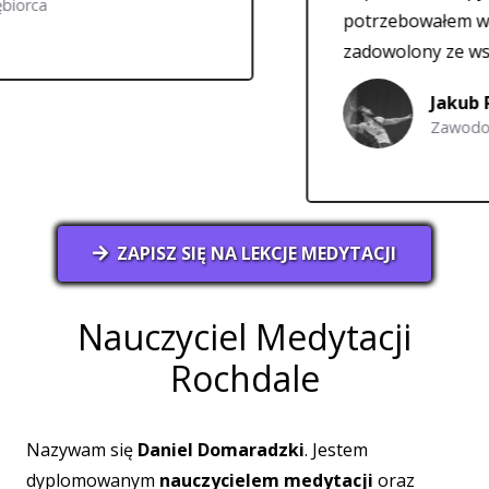
potrzebowałem wsparcia. J
zadowolony ze współpracy.
Jakub Rohnka
Zawodowy Siatkar
ZAPISZ SIĘ NA LEKCJE MEDYTACJI
Nauczyciel Medytacji
Rochdale
Nazywam się
Daniel Domaradzki
. Jestem
dyplomowanym
nauczycielem medytacji
oraz