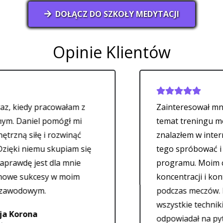
DOŁĄCZ DO SZKOŁY MEDYTACJI
Opinie Klientów
 pracowałam z
Zainteresował mnie artykuł
l pomógł mi
temat treningu mentalnego
ę i rozwinąć
znalazłem w internecie. Zd
emu skupiam się
tego spróbować i zapisałem
est dla mnie
programu. Moim celem było
cesy w moim
koncentracji i kontroli emo
ym.
podczas meczów. Daniel za
wszystkie techniki szczegół
a
odpowiadał na pytania, kied