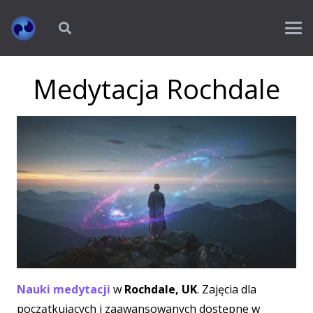
Medytacja Rochdale
Nauki medytacji
w
Rochdale, UK
. Zajęcia dla
początkujących i zaawansowanych dostępne w