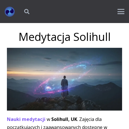
Medytacja Solihull
Nauki medytacji
w
Solihull, UK
. Zajęcia dla
początkujących i zaawansowanych dostępne w