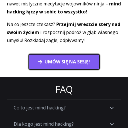
nawet mistyczne medytacje wojowników ninja –
mind
hacking łączy w sobie to wszystko!
Na co jeszcze czekasz?
Przejmij wreszcie stery nad
swoim życiem
i rozpocznij podróż w głąb własnego
umysłu! Rozkładaj żagle, odpływamy!
UMÓW SIĘ NA SESJĘ!
FAQ
Co to jest mind hacking?
Dla kogo jest mind hacking?