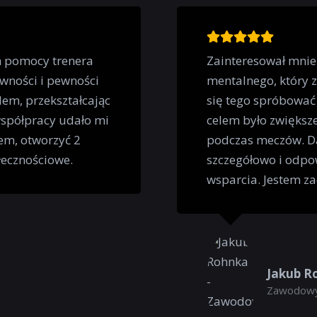
m pomocy trenera
Zainteresował mnie
wności i pewności
mentalnego, który 
em, przekształcając
się tego spróbować
współpracy udało mi
celem było zwiększe
em, otworzyć 2
podczas meczów. Da
łecznościowe.
szczegółowo i odpo
wsparcia. Jestem z
Jakub R
Zawodowy