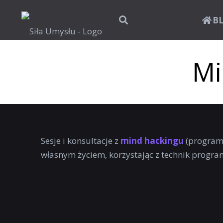
B
Mi
Sesje i konsultacje z
mind hackingu
(program
własnym życiem, korzystając z technik progr