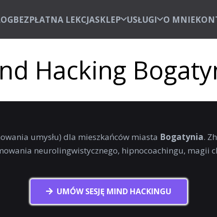
LOG
BEZPŁATNA LEKCJA
SKLEP
USŁUGI
O MNIE
KON
nd Hacking Bogaty
owania umysłu) dla mieszkańców miasta
Bogatynia
. Z
amowania neurolingwistycznego, hipnocoachingu, magii c
UMÓW SESJĘ MIND HACKINGU