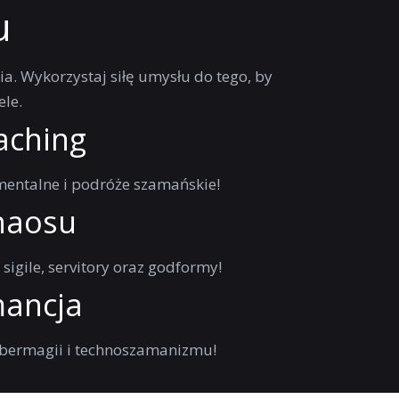
u
ia. Wykorzystaj siłę umysłu do tego, by
ele.
aching
entalne i podróże szamańskie!
haosu
sigile, servitory oraz godformy!
ancja
ybermagii i technoszamanizmu!