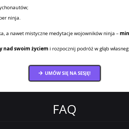
sychonautów;
er ninja.
yka, a nawet mistyczne medytacje wojowników ninja –
min
ry nad swoim życiem
i rozpocznij podróż w głąb własne
UMÓW SIĘ NA SESJĘ!
FAQ