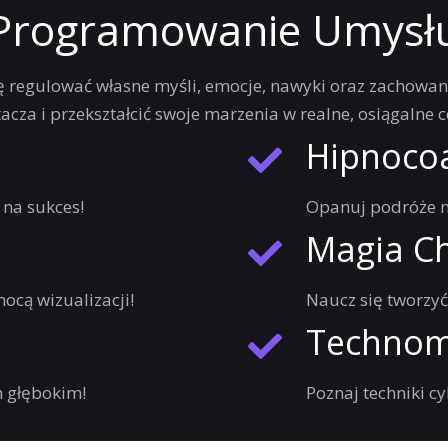
Programowanie Umysł
się regulować własne myśli, emocje, nawyki oraz zachowan
cza i przekształcić swoje marzenia w realne, osiągalne c
Hipnoco
na sukces!
Opanuj podróże m
Magia C
ocą wizualizacji!
Naucz się tworzyć 
Technom
m głębokim!
Poznaj techniki c