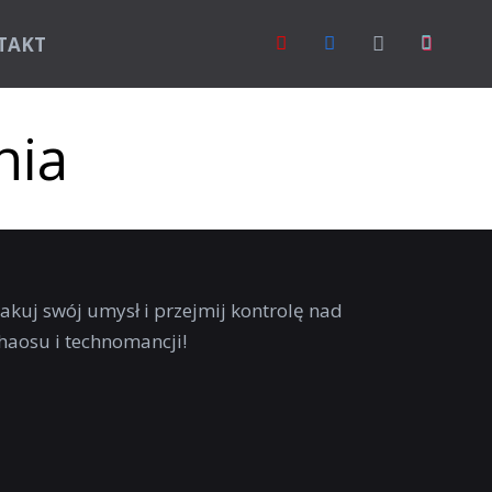
TAKT
nia
hakuj swój umysł i przejmij kontrolę nad
haosu i technomancji!