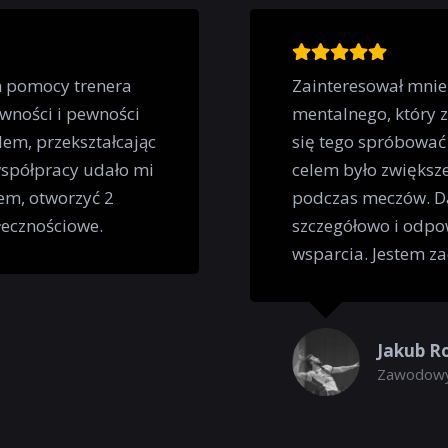
m pomocy trenera
Zainteresował mnie
wności i pewności
mentalnego, który 
em, przekształcając
się tego spróbować
współpracy udało mi
celem było zwiększe
em, otworzyć 2
podczas meczów. Da
łecznościowe.
szczegółowo i odpo
wsparcia. Jestem z
Jakub R
Zawodowy