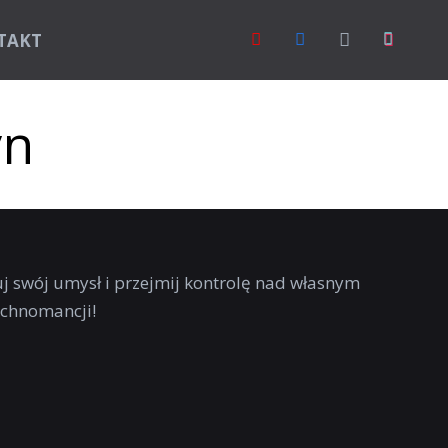
TAKT
yn
uj swój umysł i przejmij kontrolę nad własnym
echnomancji!