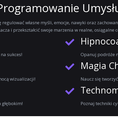
Programowanie Umysł
się regulować własne myśli, emocje, nawyki oraz zachowan
cza i przekształcić swoje marzenia w realne, osiągalne c
Hipnoco
na sukces!
Opanuj podróże m
Magia C
ocą wizualizacji!
Naucz się tworzyć 
Technom
m głębokim!
Poznaj techniki c