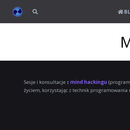
B
M
Sesje i konsultacje z
mind hackingu
(program
życiem, korzystając z technik programowania 