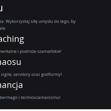
u
ia. Wykorzystaj siłę umysłu do tego, by
ele.
aching
entalne i podróże szamańskie!
haosu
sigile, servitory oraz godformy!
ancja
ybermagii i technoszamanizmu!