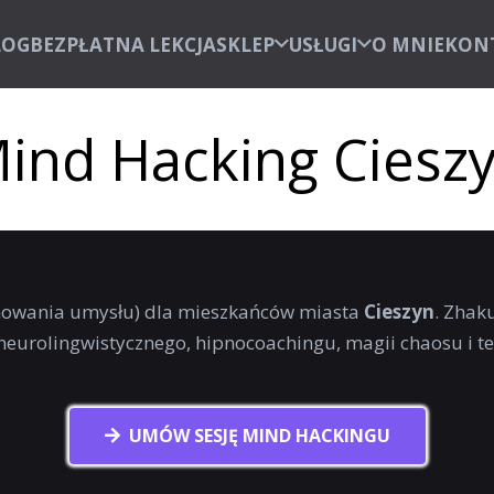
LOG
BEZPŁATNA LEKCJA
SKLEP
USŁUGI
O MNIE
KON
ind Hacking Ciesz
owania umysłu) dla mieszkańców miasta
Cieszyn
. Zhak
neurolingwistycznego, hipnocoachingu, magii chaosu i t
UMÓW SESJĘ MIND HACKINGU