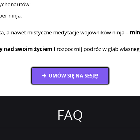
sychonautów;
er ninja.
yka, a nawet mistyczne medytacje wojowników ninja –
min
ry nad swoim życiem
i rozpocznij podróż w głąb własne
UMÓW SIĘ NA SESJĘ!
FAQ