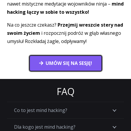
nawet mistyczne medytacje wojowników ninja –
mind
hacking łączy w sobie to wszystko!
Na co jeszcze czekasz?
Przejmij wreszcie stery nad
swoim życiem
i rozpocznij podróż w głąb własnego
umysłu! Rozkładaj żagle, odpływamy!
UMÓW SIĘ NA SESJĘ!
FAQ
Co to jest mind hacking?
Dla kogo jest mind hacking?