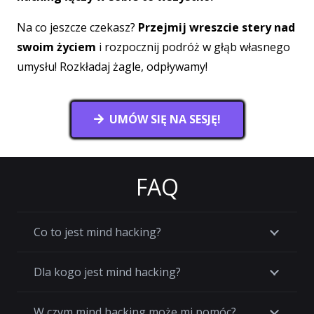
Na co jeszcze czekasz?
Przejmij wreszcie stery nad
swoim życiem
i rozpocznij podróż w głąb własnego
umysłu! Rozkładaj żagle, odpływamy!
UMÓW SIĘ NA SESJĘ!
FAQ
Co to jest mind hacking?
Dla kogo jest mind hacking?
W czym mind hacking może mi pomóc?