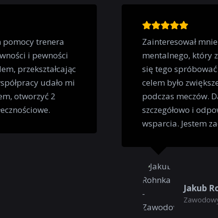
m pomocy trenera
Zainteresował mnie
wności i pewności
mentalnego, który 
em, przekształcając
się tego spróbować
współpracy udało mi
celem było zwiększe
em, otworzyć 2
podczas meczów. Da
łecznościowe.
szczegółowo i odpo
wsparcia. Jestem z
Jakub R
Zawodowy