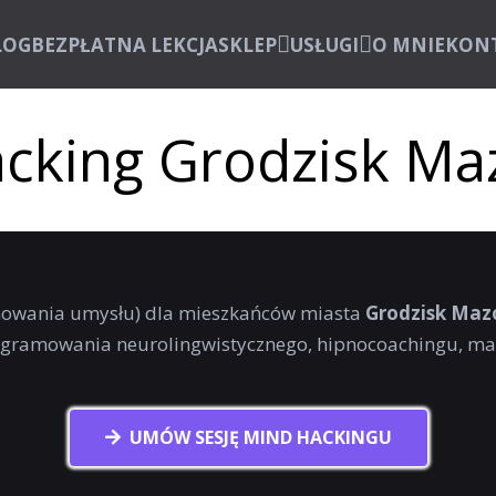
LOG
BEZPŁATNA LEKCJA
SKLEP
USŁUGI
O MNIE
KON
cking Grodzisk Ma
owania umysłu) dla mieszkańców miasta
Grodzisk Maz
rogramowania neurolingwistycznego, hipnocoachingu, mag
UMÓW SESJĘ MIND HACKINGU