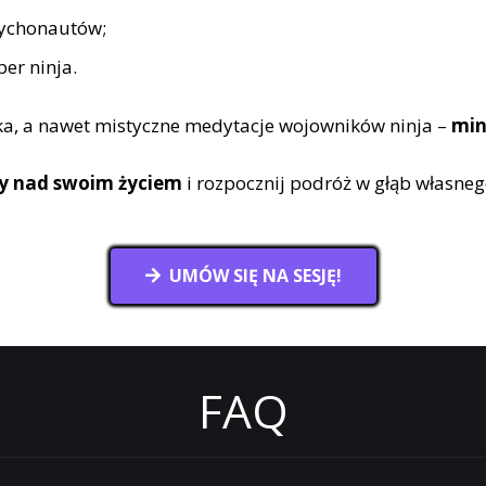
sychonautów;
er ninja.
yka, a nawet mistyczne medytacje wojowników ninja –
min
ry nad swoim życiem
i rozpocznij podróż w głąb własne
UMÓW SIĘ NA SESJĘ!
FAQ