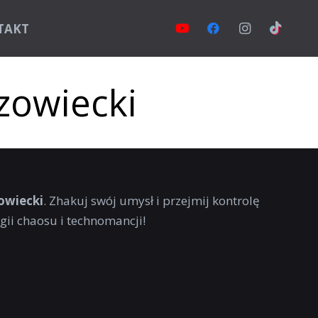
TAKT
zowiecki
owiecki
. Zhakuj swój umysł i przejmij kontrolę
ii chaosu i technomancji!