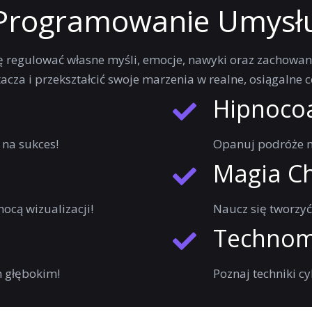
Programowanie Umysł
się regulować własne myśli, emocje, nawyki oraz zachowan
cza i przekształcić swoje marzenia w realne, osiągalne c
Hipnoco
na sukces!
Opanuj podróże m
Magia C
ocą wizualizacji!
Naucz się tworzyć 
Technom
m głębokim!
Poznaj techniki c