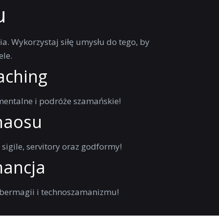
u
ia. Wykorzystaj siłę umysłu do tego, by
ele.
aching
entalne i podróże szamańskie!
haosu
sigile, servitory oraz godformy!
ancja
ybermagii i technoszamanizmu!