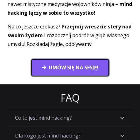
nawet mistyczne medytacje wojowników ninja –
mind
hacking łączy w sobie to wszystko!
Na co jeszcze czekasz?
Przejmij wreszcie stery nad
swoim życiem
i rozpocznij podróż w głąb własnego
umysłu! Rozkładaj żagle, odpływamy!
UMÓW SIĘ NA SESJĘ!
FAQ
Co to jest mind hacking?
Dla kogo jest mind hacking?