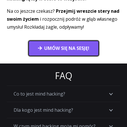
Na co jeszcze czekasz?
Przejmij wreszcie stery nad
swoim życiem
i rozpocznij podróż w głąb własnego
umysłu! Rozkładaj żagle, odpływamy!
UMÓW SIĘ NA SESJĘ!
FAQ
Co to jest mind hacking?
Dla kogo jest mind hacking?
W czym mind hacking może mi pomóc?