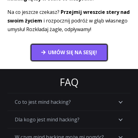
Na co jeszcze czekasz?
Przejmij wreszcie stery nad
swoim życiem
i rozpocznij podróż w głąb własnego
umysłu! Rozkładaj żagle, odpływamy!
UMÓW SIĘ NA SESJĘ!
FAQ
Co to jest mind hacking?
Dla kogo jest mind hacking?
W czym mind hacking może mi pomóc?