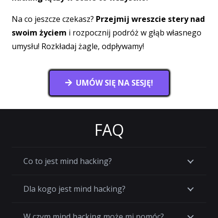
Na co jeszcze czekasz?
Przejmij wreszcie stery nad
swoim życiem
i rozpocznij podróż w głąb własnego
umysłu! Rozkładaj żagle, odpływamy!
UMÓW SIĘ NA SESJĘ!
FAQ
Co to jest mind hacking?
Dla kogo jest mind hacking?
W czym mind hacking może mi pomóc?