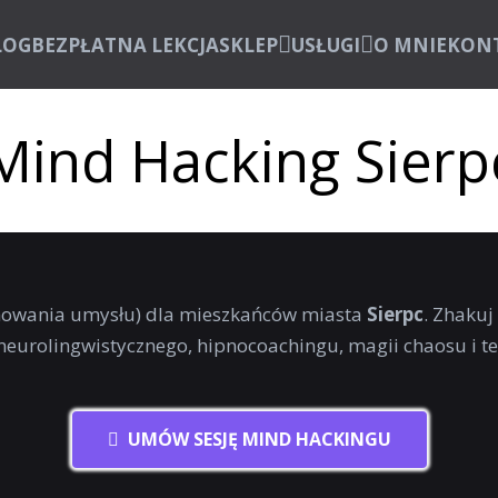
LOG
BEZPŁATNA LEKCJA
SKLEP
USŁUGI
O MNIE
KON
Mind Hacking Sierp
owania umysłu) dla mieszkańców miasta
Sierpc
. Zhakuj
neurolingwistycznego, hipnocoachingu, magii chaosu i t
UMÓW SESJĘ MIND HACKINGU