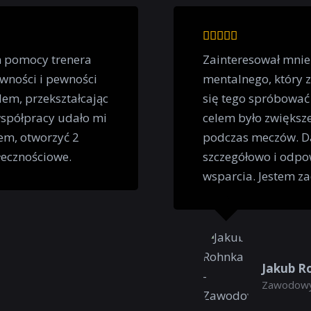
m pomocy trenera
Zainteresował mnie
wności i pewności
mentalnego, który 
em, przekształcając
się tego spróbować
współpracy udało mi
celem było zwiększe
em, otworzyć 2
podczas meczów. Da
łecznościowe.
szczegółowo i odpo
wsparcia. Jestem z
Jakub R
Zawodowy