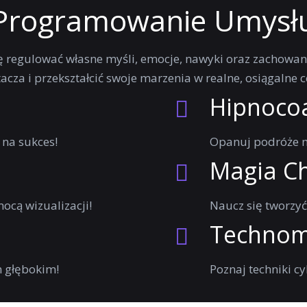
Programowanie Umysł
się regulować własne myśli, emocje, nawyki oraz zachowan
cza i przekształcić swoje marzenia w realne, osiągalne c
Hipnoco
na sukces!
Opanuj podróże m
Magia C
ocą wizualizacji!
Naucz się tworzyć 
Technom
m głębokim!
Poznaj techniki c