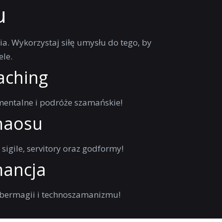
u
ia. Wykorzystaj siłę umysłu do tego, by
ele.
aching
entalne i podróże szamańskie!
haosu
sigile, servitory oraz godformy!
ancja
ybermagii i technoszamanizmu!