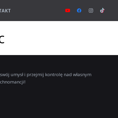
TAKT
c
 swój umysł i przejmij kontrolę nad własnym
echnomancji!