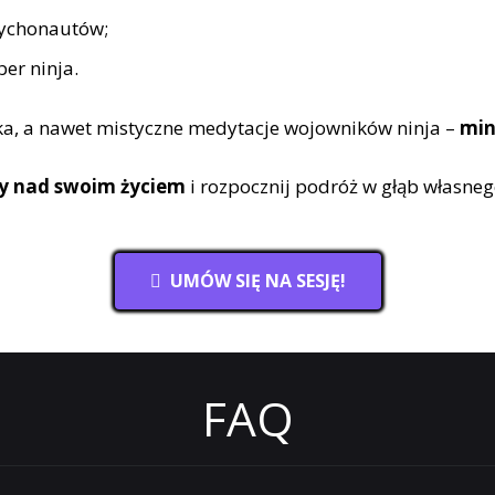
sychonautów;
er ninja.
yka, a nawet mistyczne medytacje wojowników ninja –
min
ry nad swoim życiem
i rozpocznij podróż w głąb własne
UMÓW SIĘ NA SESJĘ!
FAQ