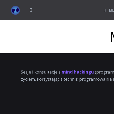
B
Sesje i konsultacje z
mind hackingu
(program
życiem, korzystając z technik programowania 