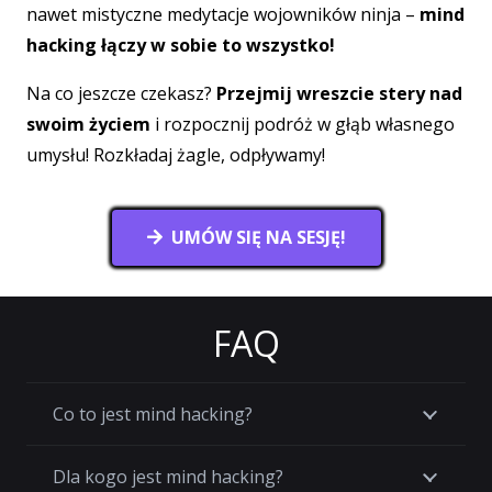
nawet mistyczne medytacje wojowników ninja –
mind
hacking łączy w sobie to wszystko!
Na co jeszcze czekasz?
Przejmij wreszcie stery nad
swoim życiem
i rozpocznij podróż w głąb własnego
umysłu! Rozkładaj żagle, odpływamy!
UMÓW SIĘ NA SESJĘ!
FAQ
Co to jest mind hacking?
Dla kogo jest mind hacking?