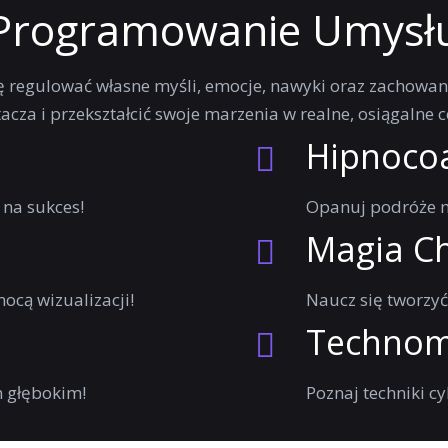
Programowanie Umysł
się regulować własne myśli, emocje, nawyki oraz zachowan
cza i przekształcić swoje marzenia w realne, osiągalne c
Hipnoco
na sukces!
Opanuj podróże m
Magia C
ocą wizualizacji!
Naucz się tworzyć 
Technom
m głębokim!
Poznaj techniki c