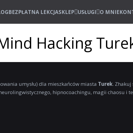
LOG
BEZPŁATNA LEKCJA
SKLEP
USŁUGI
O MNIE
KON
Mind Hacking Ture
owania umysłu) dla mieszkańców miasta
Turek
. Zhakuj
neurolingwistycznego, hipnocoachingu, magii chaosu i t