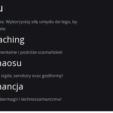
u
ia. Wykorzystaj siłę umysłu do tego, by
ele.
aching
entalne i podróże szamańskie!
haosu
sigile, servitory oraz godformy!
ancja
ybermagii i technoszamanizmu!