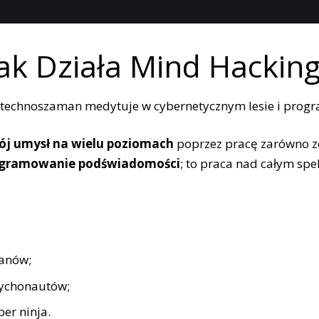
Jak Działa Mind Hacking
j umysł na wielu poziomach
poprzez pracę zarówno z
programowanie podświadomości
; to praca nad całym spe
anów;
sychonautów;
er ninja.