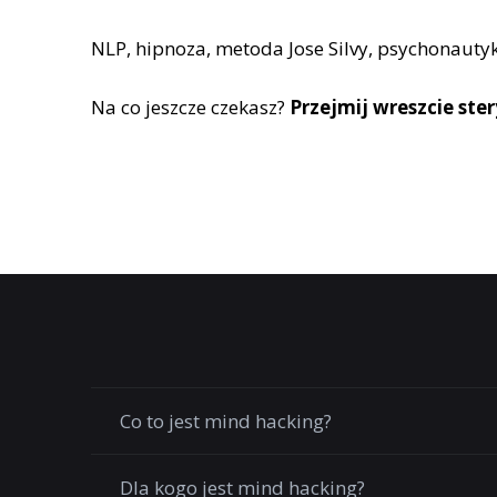
NLP, hipnoza, metoda Jose Silvy, psychonaut
Na co jeszcze czekasz?
Przejmij wreszcie ste
Co to jest mind hacking?
Dla kogo jest mind hacking?