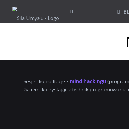
B
Sesje i konsultacje z
mind hackingu
(program
życiem, korzystając z technik programowania 