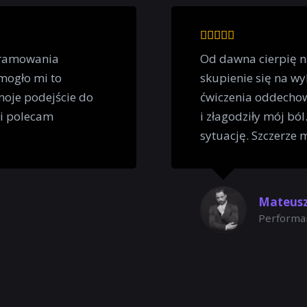
ogramowania
Od dawna cierpię n
mogło mi to
skupienie się na w
oje podejście do
ćwiczenia oddechow
 i polecam
i złagodziły mój bó
sytuację. Szczerze 
Mateusz
Performa