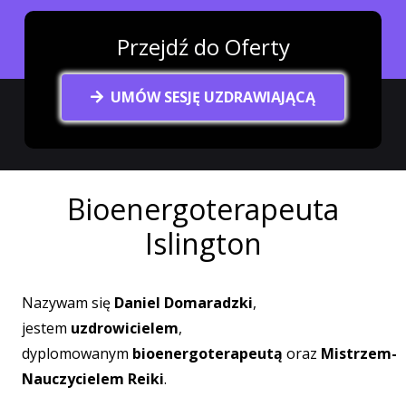
Przejdź do Oferty
UMÓW SESJĘ UZDRAWIAJĄCĄ
Bioenergoterapeuta
Islington
Nazywam się
Daniel Domaradzki
,
jestem
uzdrowicielem
,
dyplomowanym
bioenergoterapeutą
oraz
Mistrzem-
Nauczycielem Reiki
.