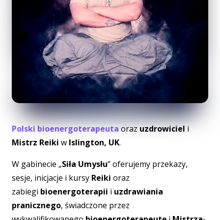
Polski bioenergoterapeuta
oraz
uzdrowiciel
i
Mistrz Reiki
w
Islington, UK
.
W gabinecie „
Siła Umysłu
” oferujemy przekazy,
sesje, inicjacje i kursy
Reiki
oraz
zabiegi
bioenergoterapii
i
uzdrawiania
pranicznego
, świadczone przez
wykwalifikowanego
bioenergoterapeutę
i
Mistrza-