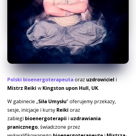
Polski bioenergoterapeuta
oraz
uzdrowiciel
i
Mistrz Reiki
w
Kingston upon Hull, UK
.
W gabinecie „
Siła Umysłu
” oferujemy przekazy,
sesje, inicjacje i kursy
Reiki
oraz
zabiegi
bioenergoterapii
i
uzdrawiania
pranicznego
, świadczone przez
wykwalifikowanego
bioenergoterapeutę
i
Mistrza-