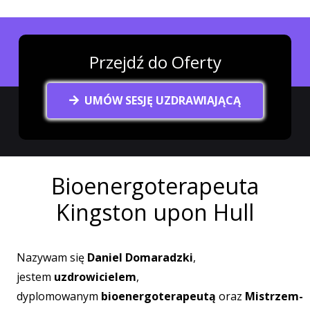
Przejdź do Oferty
UMÓW SESJĘ UZDRAWIAJĄCĄ
Bioenergoterapeuta
Kingston upon Hull
Nazywam się
Daniel Domaradzki
,
jestem
uzdrowicielem
,
dyplomowanym
bioenergoterapeutą
oraz
Mistrzem-