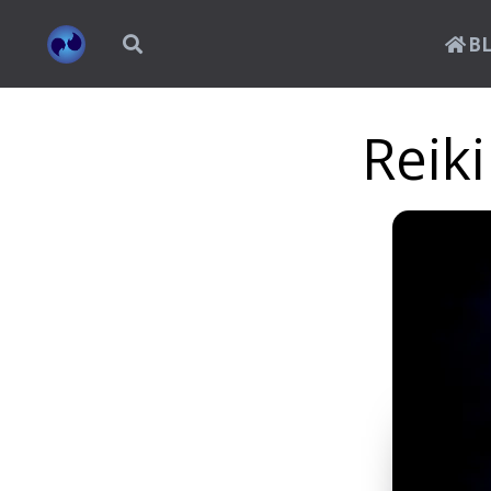
B
Reiki