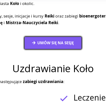
iasta
Koło
i okolic.
 sesje, inicjacje i kursy
Reiki
oraz zabiegi
bioenergoter
tę
i
Mistrza-Nauczyciela Reiki
.
UMÓW SIĘ NA SESJĘ
Uzdrawianie Koło
następujące
zabiegi uzdrawiania
:
Leczenie