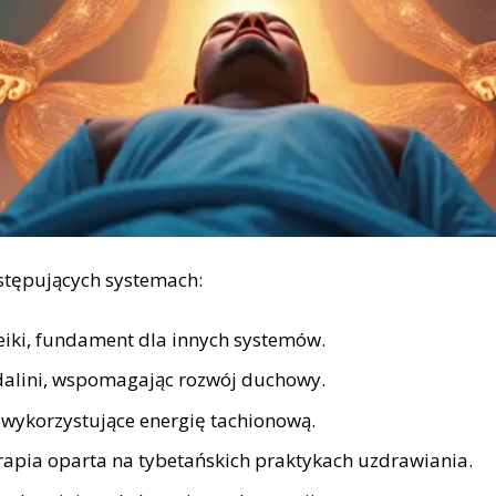
astępujących systemach:
iki,
fundament dla innych systemów.
dalini, wspomagając rozwój duchowy.
wykorzystujące energię tachionową.
erapia oparta na tybetańskich praktykach uzdrawiania.