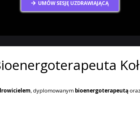
UMÓW SESJĘ UZDRAWIAJĄCĄ
ioenergoterapeuta Ko
drowicielem
, dyplomowanym
bioenergoterapeutą
ora