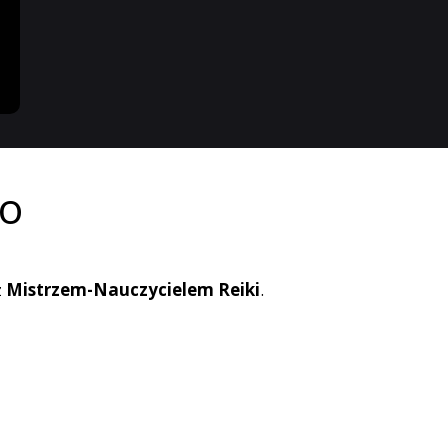
ło
z
Mistrzem-Nauczycielem Reiki
.