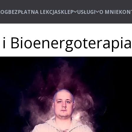
LOG
BEZPŁATNA LEKCJA
SKLEP
USŁUGI
O MNIE
KON
 i Bioenergoterapi