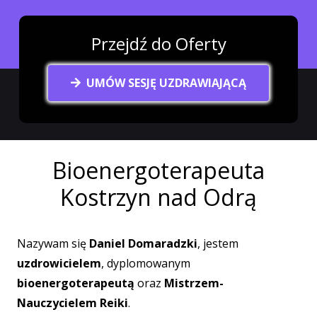
Przejdź do Oferty
UMÓW SESJĘ UZDRAWIAJĄCĄ
Bioenergoterapeuta
Kostrzyn nad Odrą
Nazywam się
Daniel Domaradzki
, jestem
uzdrowicielem
, dyplomowanym
bioenergoterapeutą
oraz
Mistrzem-
Nauczycielem Reiki
.