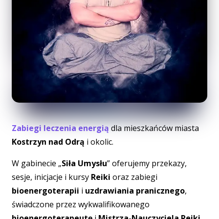
Zabiegi leczenia energią
dla mieszkańców miasta
Kostrzyn nad Odrą
i okolic.
W gabinecie „
Siła Umysłu
” oferujemy przekazy,
sesje, inicjacje i kursy
Reiki
oraz zabiegi
bioenergoterapii
i
uzdrawiania pranicznego
,
świadczone przez wykwalifikowanego
bioenergoterapeutę
i
Mistrza-Nauczyciela Reiki
.