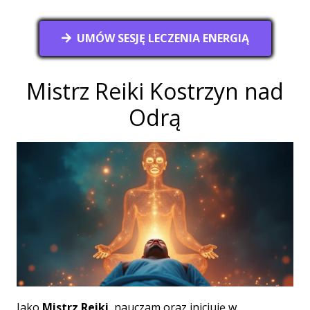
UMÓW SESJĘ LECZENIA ENERGIĄ
Mistrz Reiki Kostrzyn nad
Odrą
Jako
Mistrz Reiki
, nauczam oraz inicjuję w