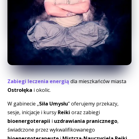
Zabiegi leczenia energią
dla mieszkańców miasta
Ostrołęka
i okolic.
W gabinecie „
Siła Umysłu
” oferujemy przekazy,
sesje, inicjacje i kursy
Reiki
oraz zabiegi
bioenergoterapii
i
uzdrawiania pranicznego
,
świadczone przez wykwalifikowanego
bioenergoterapeutę
i
Mistrza-Nauczyciela Reiki
.