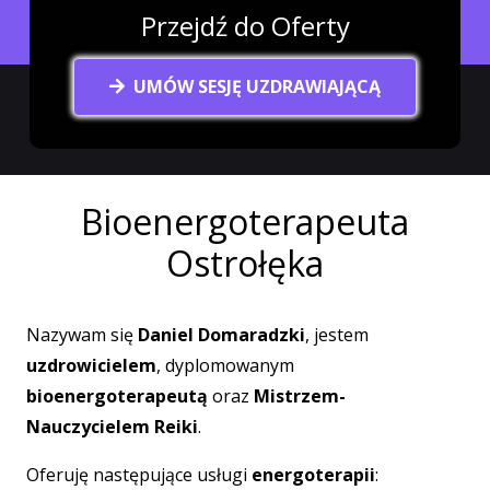
Przejdź do Oferty
UMÓW SESJĘ UZDRAWIAJĄCĄ
Bioenergoterapeuta
Ostrołęka
Nazywam się
Daniel Domaradzki
, jestem
uzdrowicielem
, dyplomowanym
bioenergoterapeutą
oraz
Mistrzem-
Nauczycielem Reiki
.
Oferuję następujące usługi
energoterapii
: