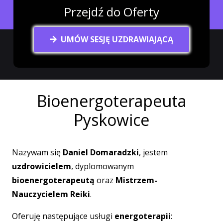
Przejdź do Oferty
UMÓW SESJĘ UZDRAWIAJĄCĄ
Bioenergoterapeuta
Pyskowice
Nazywam się
Daniel Domaradzki
, jestem
uzdrowicielem
, dyplomowanym
bioenergoterapeutą
oraz
Mistrzem-
Nauczycielem Reiki
.
Oferuję następujące usługi
energoterapii
: