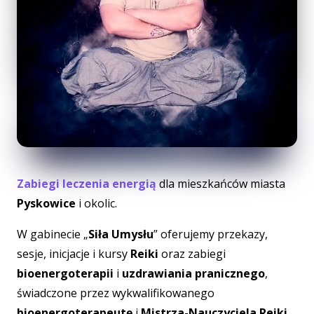
Zabiegi leczenia energią
dla mieszkańców miasta
Pyskowice
i okolic.
W gabinecie „
Siła Umysłu
” oferujemy przekazy,
sesje, inicjacje i kursy
Reiki
oraz zabiegi
bioenergoterapii
i
uzdrawiania pranicznego
,
świadczone przez wykwalifikowanego
bioenergoterapeutę
i
Mistrza-Nauczyciela Reiki
.