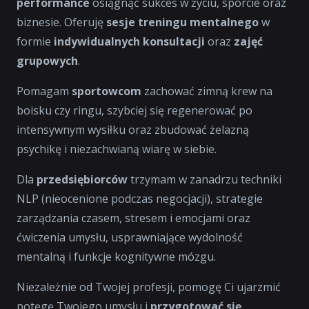
performance
osiągnąć sukces w życiu, sporcie oraz
biznesie. Oferuję
sesje treningu mentalnego
w
formie
indywidualnych konsultacji
oraz
zajęć
grupowych
.
Pomagam
sportowcom
zachować zimną krew na
boisku czy ringu, szybciej się regenerować po
intensywnym wysiłku oraz zbudować żelazną
psychikę i niezachwianą wiarę w siebie.
Dla
przedsiębiorców
trzymam w zanadrzu techniki
NLP (nieocenione podczas negocjacji), strategie
zarządzania czasem, stresem i emocjami oraz
ćwiczenia umysłu, usprawniające wydolność
mentalną i funkcje kognitywne mózgu.
Niezależnie od Twojej profesji, pomogę Ci ujarzmić
potęgę Twojego umysłu i
przygotować się