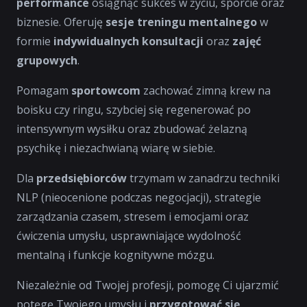
performance
osiągnąć sukces w życiu, sporcie oraz
biznesie. Oferuję
sesje treningu mentalnego
w
formie
indywidualnych konsultacji
oraz
zajęć
grupowych
.
Pomagam
sportowcom
zachować zimną krew na
boisku czy ringu, szybciej się regenerować po
intensywnym wysiłku oraz zbudować żelazną
psychikę i niezachwianą wiarę w siebie.
Dla
przedsiębiorców
trzymam w zanadrzu techniki
NLP (nieocenione podczas negocjacji), strategie
zarządzania czasem, stresem i emocjami oraz
ćwiczenia umysłu, usprawniające wydolność
mentalną i funkcje kognitywne mózgu.
Niezależnie od Twojej profesji, pomogę Ci ujarzmić
potęgę Twojego umysłu i
przygotować się