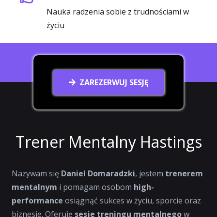
Nauka radzenia sobie z trudnościami w
życiu
ZAREZERWUJ SESJĘ
Trener Mentalny Hastings
Nazywam się
Daniel Domaradzki
, jestem
trenerem
mentalnym
i pomagam osobom
high-
performance
osiągnąć sukces w życiu, sporcie oraz
biznesie. Oferuję
sesje treningu mentalnego
w