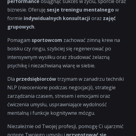
performance
osiągnąć sukces w życiu, sporcie oraz
biznesie. Oferuję
sesje treningu mentalnego
w
formie
indywidualnych konsultacji
oraz
zajęć
grupowych
.
Pomagam
sportowcom
zachować zimną krew na
boisku czy ringu, szybciej się regenerować po
intensywnym wysiłku oraz zbudować żelazną
psychikę i niezachwianą wiarę w siebie.
Dla
przedsiębiorców
trzymam w zanadrzu techniki
NLP (nieocenione podczas negocjacji), strategie
zarządzania czasem, stresem i emocjami oraz
ćwiczenia umysłu, usprawniające wydolność
mentalną i funkcje kognitywne mózgu.
Niezależnie od Twojej profesji, pomogę Ci ujarzmić
potęgę Twojego umysłu i
przygotować się