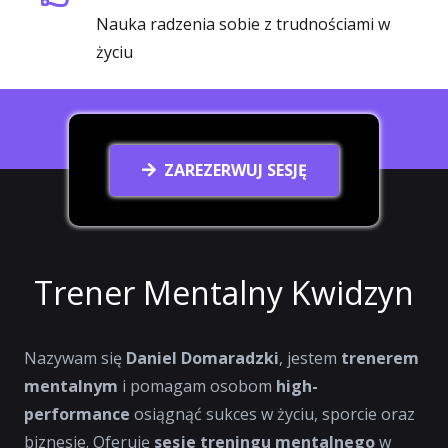
Nauka radzenia sobie z trudnościami w
życiu
ZAREZERWUJ SESJĘ
Trener Mentalny Kwidzyn
Nazywam się
Daniel Domaradzki
, jestem
trenerem
mentalnym
i pomagam osobom
high-
performance
osiągnąć sukces w życiu, sporcie oraz
biznesie. Oferuję
sesje treningu mentalnego
w