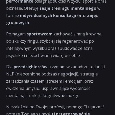
performance
osiągnąć sukces w życiu, sporcie oraz
biznesie. Oferuję
sesje treningu mentalnego
w
formie
indywidualnych konsultacji
oraz
zajęć
grupowych
.
Pomagam
sportowcom
zachować zimną krew na
boisku czy ringu, szybciej się regenerować po
intensywnym wysiłku oraz zbudować żelazną
psychikę i niezachwianą wiarę w siebie.
Dla
przedsiębiorców
trzymam w zanadrzu techniki
NLP (nieocenione podczas negocjacji), strategie
zarządzania czasem, stresem i emocjami oraz
ćwiczenia umysłu, usprawniające wydolność
mentalną i funkcje kognitywne mózgu.
Niezależnie od Twojej profesji, pomogę Ci ujarzmić
potęgę Twojego umysłu i
przygotować się