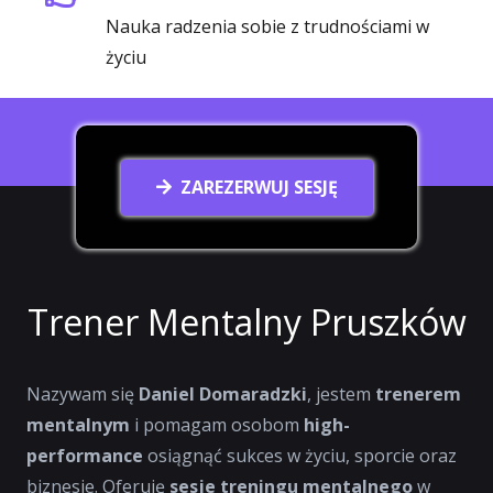
Nauka radzenia sobie z trudnościami w
życiu
ZAREZERWUJ SESJĘ
Trener Mentalny Pruszków
Nazywam się
Daniel Domaradzki
, jestem
trenerem
mentalnym
i pomagam osobom
high-
performance
osiągnąć sukces w życiu, sporcie oraz
biznesie. Oferuję
sesje treningu mentalnego
w