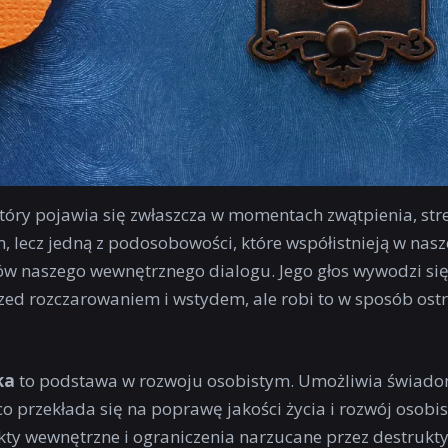
 który pojawia się zwłaszcza w momentach zwątpienia, str
lecz jedną z podosobowości, które współistnieją w nasz
ów naszego wewnętrznego dialogu. Jego głos wywodzi się
d rozczarowaniem i wstydem, ale robi to w sposób ostr
ka
to podstawa w rozwoju osobistym. Umożliwia świad
 przekłada się na poprawę jakości życia i rozwój osobist
ikty wewnętrzne i ograniczenia narzucane przez destruk