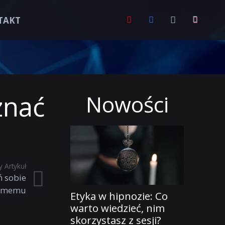
TAKT
znać
Nowości
 Artykuł
ń sobie
amemu
Etyka w hipnozie: Co
warto wiedzieć, nim
skorzystasz z sesji?