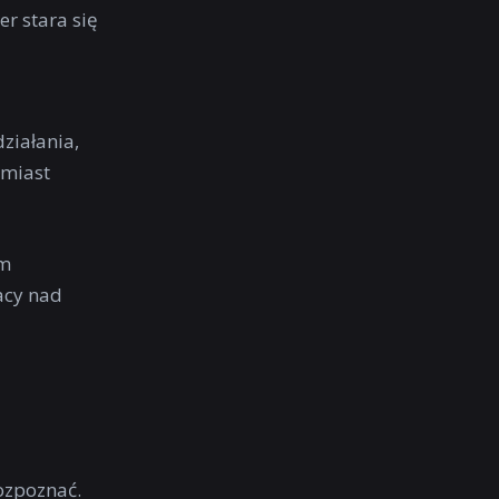
er stara się
ziałania,
amiast
ym
acy nad
ozpoznać.