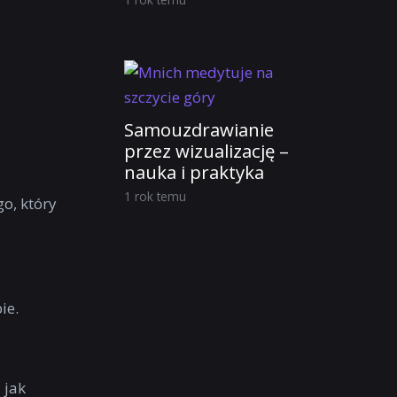
Samouzdrawianie
przez wizualizację –
nauka i praktyka
1 rok temu
o, który
ie.
 jak