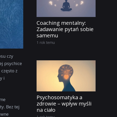
Coaching mentalny:
Zadawanie pytań sobie
samemu
1 rok temu
esu czy
ej psychice
 często z
y i
Psychosomatyka a
ome
zdrowie – wpływ myśli
y. Bez tej
na ciało
tywne
1 rok temu