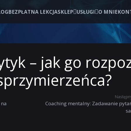
LOG
BEZPŁATNA LEKCJA
SKLEP
USŁUGI
O MNIE
KON
tyk – jak go rozpo
 sprzymierzeńca?
Następny
 na
Coaching mentalny: Zadawanie pyta
s