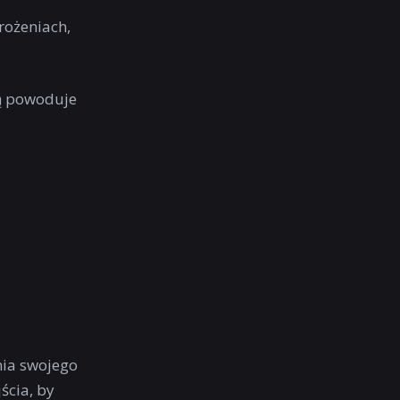
grożeniach,
ią powoduje
nia swojego
ścia, by