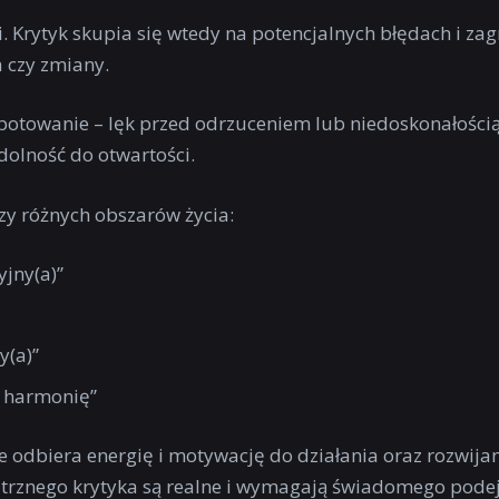
ci. Krytyk skupia się wtedy na potencjalnych błędach i za
 czy zmiany.
abotowanie – lęk przed odrzuceniem lub niedoskonałośc
dolność do otwartości.
zy różnych obszarów życia:
yjny(a)”
y(a)”
i harmonię”
e odbiera energię i motywację do działania oraz rozwija
ętrznego krytyka są realne i wymagają świadomego podej