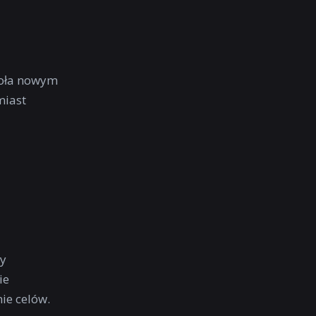
zoła nowym
miast
ny
ie
ie celów.