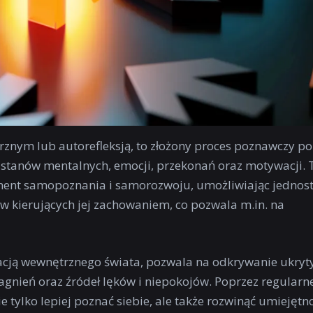
znym lub autorefleksją, to złożony proces poznawczy po
 stanów mentalnych, emocji, przekonań oraz motywacji.
ment samopoznania i samorozwoju, umożliwiając jednost
 kierujących jej zachowaniem, co pozwala m.in. na
racją wewnętrznego świata, pozwala na odkrywanie ukryt
nień oraz źródeł lęków i niepokojów. Poprzez regularn
 tylko lepiej poznać siebie, ale także rozwinąć umiejętn