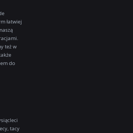
de
m łatwiej
 naszą
racjami.
y też w
także
zem do
siącleci
ecy, tacy