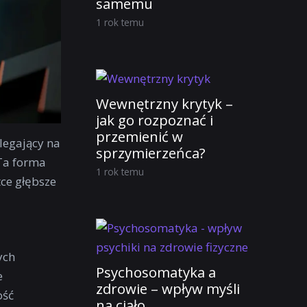
samemu
1 rok temu
Wewnętrzny krytyk –
jak go rozpoznać i
przemienić w
legający na
sprzymierzeńca?
 Ta forma
1 rok temu
ce głębsze
ych
Psychosomatyka a
e
zdrowie – wpływ myśli
ość
na ciało