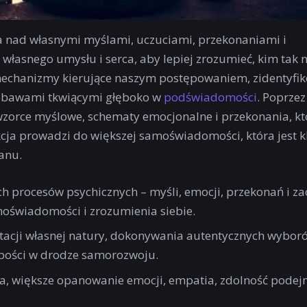
sja nad własnymi myślami, uczuciami, przekonaniami i
własnego umysłu i serca, aby lepiej zrozumieć, kim tak
mechanizmy kierujące naszym postępowaniem, zidentyfi
i obawami tkwiącymi głęboko w
podświadomości
. Poprzez
zorce myślowe, schematy emocjonalne i przekonania, któ
kcja prowadzi do większej samoświadomości, która jest 
anu.
ch procesów psychicznych – myśli, emocji, przekonań i z
moświadomości i zrozumienia siebie.
tacji własnej natury, dokonywania autentycznych wyboró
abości w drodze samorozwoju.
ia, większe opanowanie emocji, empatia, zdolność pode