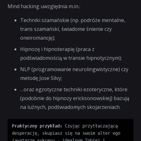
Mind hacking uwzględnia m.in.:
Techniki szamańskie (np. podróże mentalne,
trans szamański, świadome śnienie czy
oneiromancję);
Hipnozę i hipnoterapię (praca z
podświadomością w transie hipnotycznym);
NLP (programowanie neurolingwistyczne) czy
metodę Jose Silvy;
…oraz egzotyczne techniki ezoteryczne, które
(podobnie do hipnozy ericksonowskiej) bazują
na luźnych, podświadomych skojarzeniach.
Praktyczny przykład:
 Czując przytłaczającą 
desperację, skupiasz się na swoim alter ego 
(avatarze sukcesu - idealnym Tobie) i 