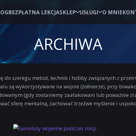
LOG
BEZPŁATNA LEKCJA
SKLEP
USŁUGI
O MNIE
KON
ARCHIWA
 się do szeregu metod, technik i hobby związanych z prz
alu są wykorzystywane na wojnie (żołnierze), przy biwako
dowanym (gdy zostaniemy zaatakowani lub poważnie zran
 sferę mentalną, zachować trzeźwe myślenie i uspokoić 