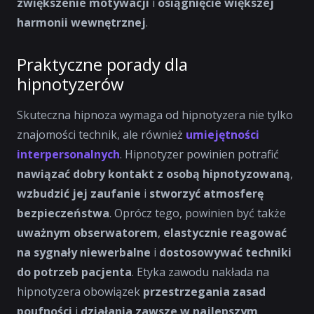
zwiększenie motywacji
i
osiągnięcie większej
harmonii wewnętrznej
.
Praktyczne porady dla
hipnotyzerów
Skuteczna hipnoza wymaga od hipnotyzera nie tylko
znajomości technik, ale również
umiejętności
interpersonalnych
. Hipnotyzer powinien potrafić
nawiązać dobry kontakt z osobą hipnotyzowaną
,
wzbudzić jej zaufanie
i
stworzyć atmosferę
bezpieczeństwa
. Oprócz tego, powinien być także
uważnym obserwatorem
,
elastycznie reagować
na sygnały niewerbalne
i
dostosowywać techniki
do potrzeb pacjenta
. Etyka zawodu nakłada na
hipnotyzera obowiązek
przestrzegania zasad
poufności
i
działania zawsze w najlepszym