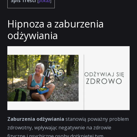
Spis Treści
[
pokaż
]
Hipnoza a zaburzenia
odżywiania
Zaburzenia odżywiania
stanowią poważny problem
zdrowotny, wpływając negatywnie na zdrowie
fizyczne i psychiczne osoby dotkniętej tym